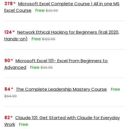
378
Microsoft Excel Complete Course | All in one MS
Excel Course
Free
$29.99
124
Network Ethical Hacking for Beginners (Kali 2020,
Hands-on)
Free
$129.99
90
Microsoft Excel 101- Excel From Beginners to
Advanced
Free
$39.99
84
The Complete Leadership Mastery Course
Free
$64.99
82
Claude 101: Get Started with Claude for Everyday
Work
Free