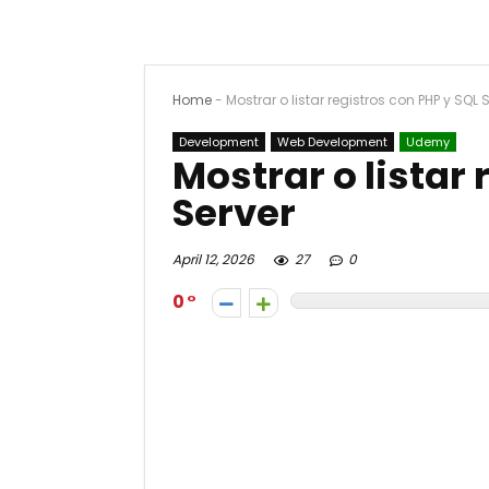
Home
-
Mostrar o listar registros con PHP y SQL 
Development
Web Development
Udemy
Mostrar o listar 
Server
April 12, 2026
27
0
0