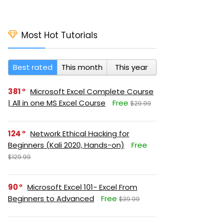
Most Hot Tutorials
Best rated
This month
This year
381
Microsoft Excel Complete Course
| All in one MS Excel Course
Free
$29.99
124
Network Ethical Hacking for
Beginners (Kali 2020, Hands-on)
Free
$129.99
90
Microsoft Excel 101- Excel From
Beginners to Advanced
Free
$39.99