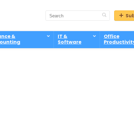
Sub
ance &
IT &
Office
ounting
Software
Productivit