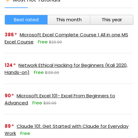
Best rated
This month
This year
386
Microsoft Excel Complete Course | All in one MS
Excel Course
Free
$29.99
124
Network Ethical Hacking for Beginners (Kali 2020,
Hands-on)
Free
$129.99
90
Microsoft Excel 101- Excel From Beginners to
Advanced
Free
$39.99
89
Claude 101: Get Started with Claude for Everyday
Work
Free