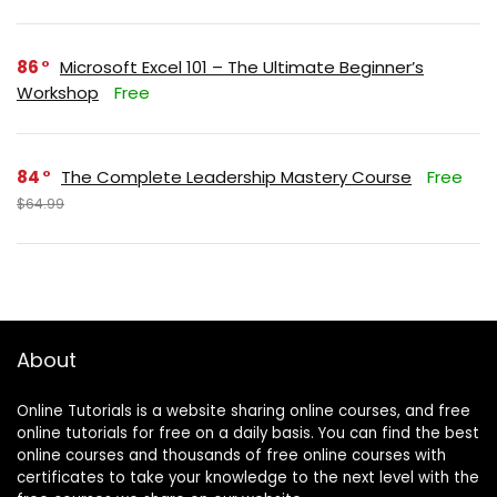
86
Microsoft Excel 101 – The Ultimate Beginner’s
Workshop
Free
84
The Complete Leadership Mastery Course
Free
$64.99
About
Online Tutorials is a website sharing online courses, and free
online tutorials for free on a daily basis. You can find the best
online courses and thousands of free online courses with
certificates to take your knowledge to the next level with the