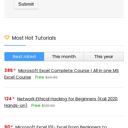
Most Hot Tutorials
Best rated
This month
This year
385
Microsoft Excel Complete Course | All in one MS
Excel Course
Free
$29.99
124
Network Ethical Hacking for Beginners (Kali 2020,
Hands-on)
Free
$129.99
90
Microsoft Excel 101- Excel From Beginners to