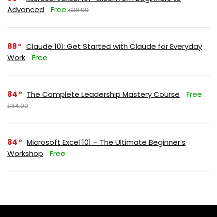
Advanced
Free
$39.99
88
Claude 101: Get Started with Claude for Everyday
Work
Free
84
The Complete Leadership Mastery Course
Free
$64.99
84
Microsoft Excel 101 – The Ultimate Beginner’s
Workshop
Free